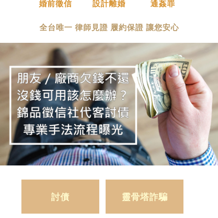
婚前徵信
設計離婚
通姦罪
全台唯一 律師見證 履約保證 讓您安心
討債
靈骨塔詐騙