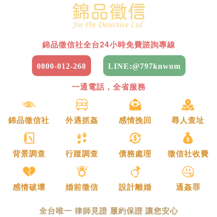
錦品徵信社全台24小時免費諮詢專線
0800-012-268
LINE:@797knwum
一通電話，全省服務
錦品徵信社
外遇抓姦
感情挽回
尋人查址
背景調查
行蹤調查
債務處理
徵信社收費
感情破壞
婚前徵信
設計離婚
通姦罪
全台唯一 律師見證 履約保證 讓您安心