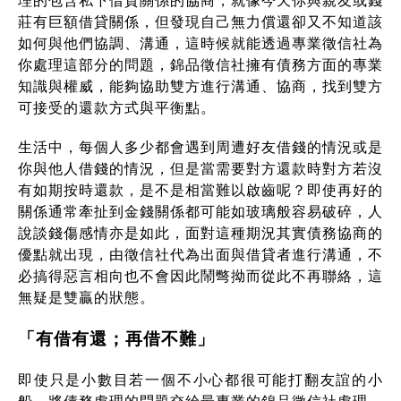
莊有巨額借貸關係，但發現自己無力償還卻又不知道該
如何與他們協調、溝通，這時候就能透過專業徵信社為
你處理這部分的問題，錦品徵信社擁有債務方面的專業
知識與權威，能夠協助雙方進行溝通、協商，找到雙方
可接受的還款方式與平衡點。
生活中，每個人多少都會遇到周遭好友借錢的情況或是
你與他人借錢的情況，但是當需要對方還款時對方若沒
有如期按時還款，是不是相當難以啟齒呢？即使再好的
關係通常牽扯到金錢關係都可能如玻璃般容易破碎，人
說談錢傷感情亦是如此，面對這種期況其實債務協商的
優點就出現，由徵信社代為出面與借貸者進行溝通，不
必搞得惡言相向也不會因此鬧彆拗而從此不再聯絡，這
無疑是雙贏的狀態。
「有借有還；再借不難」
即使只是小數目若一個不小心都很可能打翻友誼的小
船，將債務處理的問題交給最專業的錦品徵信社處理，