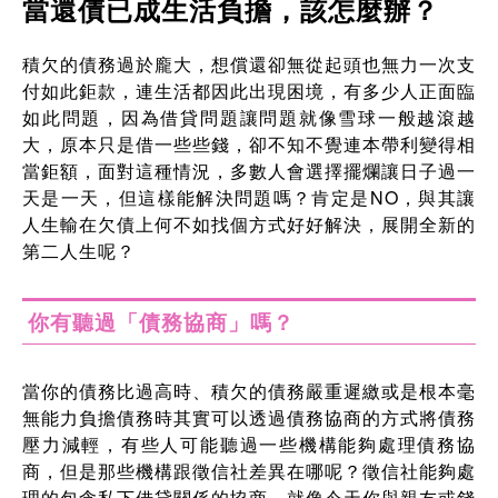
當還債已成生活負擔，該怎麼辦？
積欠的債務過於龐大，想償還卻無從起頭也無力一次支
付如此鉅款，連生活都因此出現困境，有多少人正面臨
如此問題，因為借貸問題讓問題就像雪球一般越滾越
大，原本只是借一些些錢，卻不知不覺連本帶利變得相
當鉅額，面對這種情況，多數人會選擇擺爛讓日子過一
天是一天，但這樣能解決問題嗎？肯定是NO，與其讓
人生輸在欠債上何不如找個方式好好解決，展開全新的
第二人生呢？
你有聽過「債務協商」嗎？
當你的債務比過高時、積欠的債務嚴重遲繳或是根本毫
無能力負擔債務時其實可以透過債務協商的方式將債務
壓力減輕，有些人可能聽過一些機構能夠處理債務協
商，但是那些機構跟徵信社差異在哪呢？徵信社能夠處
理的包含私下借貸關係的協商，就像今天你與親友或錢