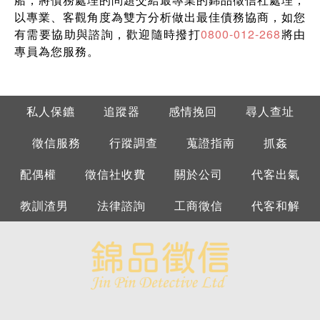
以專業、客觀角度為雙方分析做出最佳債務協商，如您
有需要協助與諮詢，歡迎隨時撥打
0800-012-268
將由
專員為您服務。
私人保鑣
追蹤器
感情挽回
尋人查址
徵信服務
行蹤調查
蒐證指南
抓姦
配偶權
徵信社收費
關於公司
代客出氣
教訓渣男
法律諮詢
工商徵信
代客和解